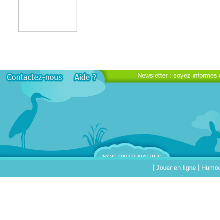
Newsletter : soyez informés 
|
|
Jouer en ligne
Humour