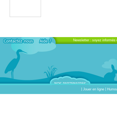
Newsletter : soyez informés 
|
|
Jouer en ligne
Humour