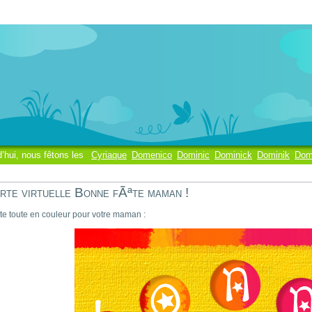
d’hui, nous fêtons les
Cyriaque
Domenico
Dominic
Dominick
Dominik
Dom
rte virtuelle Bonne fÃªte maman !
te toute en couleur pour votre maman :