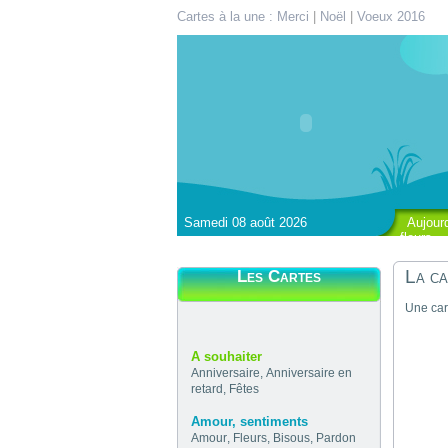
Cartes à la une :
Merci
|
Noël
|
Voeux 2016
Samedi 08 août 2026
Aujour
fleurs
La ca
Les Cartes
Une car
A souhaiter
Anniversaire
,
Anniversaire en
retard
,
Fêtes
Amour, sentiments
Amour
,
Fleurs
,
Bisous
,
Pardon