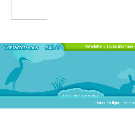
Newsletter : soyez informés 
|
|
Jouer en ligne
Humour