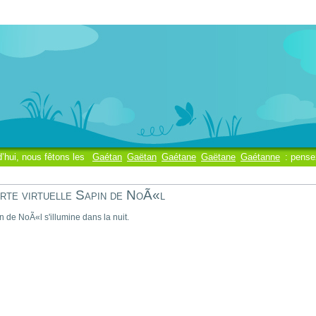
d’hui, nous fêtons les
Gaétan
Gaëtan
Gaétane
Gaëtane
Gaétanne
: pense
rte virtuelle Sapin de NoÃ«l
n de NoÃ«l s'illumine dans la nuit.