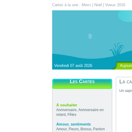
Cartes à la une :
Merci
|
Noël
|
Voeux 2016
Vendredi 07 août 2026
Aujour
La ca
Les Cartes
Un sapi
A souhaiter
Anniversaire
,
Anniversaire en
retard
,
Fêtes
Amour, sentiments
Amour
,
Fleurs
,
Bisous
,
Pardon