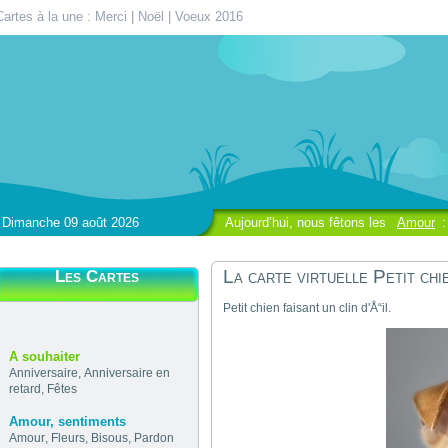
Cartes à la une :
Merci
|
Noël
|
Voeux 2016
Dimanche 09 août 2026
Aujourd’hui, nous fêtons les
Amour
:
La carte virtuelle Petit chie
Les Cartes
Petit chien faisant un clin d'Å“il.
A souhaiter
Anniversaire
,
Anniversaire en
retard
,
Fêtes
Amour, sentiments
Amour
,
Fleurs
,
Bisous
,
Pardon