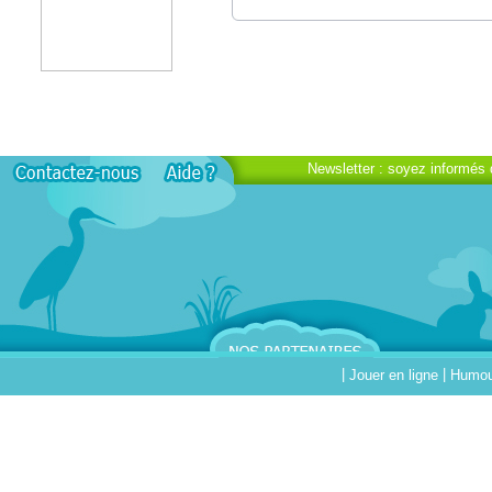
Newsletter : soyez informés 
|
|
Jouer en ligne
Humour