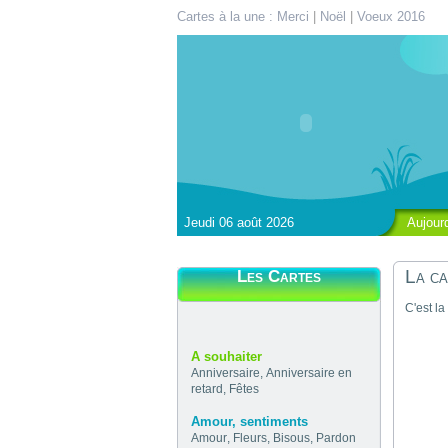
Cartes à la une :
Merci
|
Noël
|
Voeux 2016
Jeudi 06 août 2026
Aujour
La ca
Les Cartes
C'est la
A souhaiter
Anniversaire
,
Anniversaire en
retard
,
Fêtes
Amour, sentiments
Amour
,
Fleurs
,
Bisous
,
Pardon