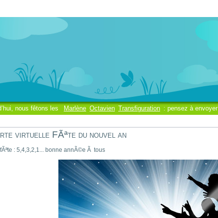
d’hui, nous fêtons les
Marlène
Octavien
Transfiguration
: pensez à envoyer
rte virtuelle FÃªte du nouvel an
 fÃªte : 5,4,3,2,1... bonne annÃ©e Ã tous