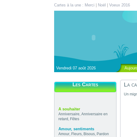
Cartes à la une :
Merci
|
Noël
|
Voeux 2016
Vendredi 07 août 2026
Aujour
La ca
Les Cartes
Un mign
A souhaiter
Anniversaire
,
Anniversaire en
retard
,
Fêtes
Amour, sentiments
Amour
,
Fleurs
,
Bisous
,
Pardon