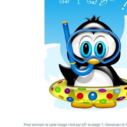
Pour envoyer la carte image c'est par oÃ¹ la plage ?, choisissez le