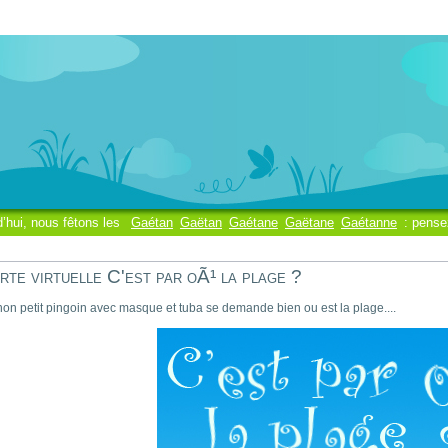
d’hui, nous fêtons les
Gaétan
Gaëtan
Gaétane
Gaëtane
Gaétanne
: pense
rte virtuelle C'est par oÃ¹ la plage ?
on petit pingoin avec masque et tuba se demande bien ou est la plage....